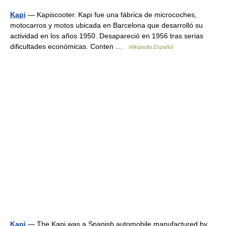
Kapi
— Kapiscooter. Kapi fue una fábrica de microcoches,
motocarros y motos ubicada en Barcelona que desarrolló su
actividad en los años 1950. Desapareció en 1956 tras serias
dificultades económicas. Conten …
Wikipedia Español
Kapi
— The Kapi was a Spanish automobile manufactured by