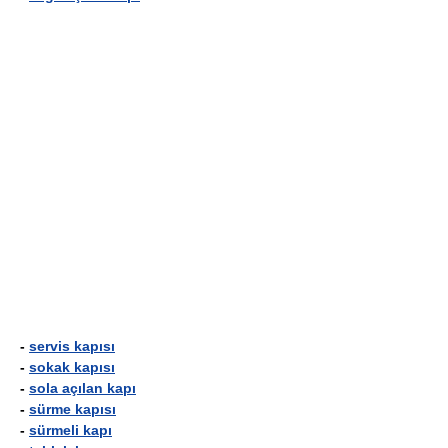
-
servis kapısı
-
sokak kapısı
-
sola açılan kapı
-
sürme kapısı
-
sürmeli kapı