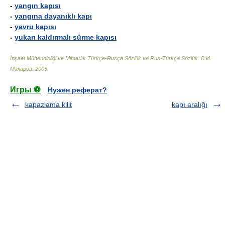
-
yangın kapısı
-
yangına dayanıklı kapı
-
yavru kapısı
-
yukarı kaldırmalı sürme kapısı
İnşaat Mühendisliği ve Mimarlık Türkçe-Rusça Sözlük ve Rus-Türkçe Sözlük
.
В.И.
Макаров
.
2005
.
Игры ⚽
Нужен реферат?
kapazlama kilit
kapı aralığı