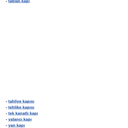
-
tablalı kapı
-
tahliye kapısı
-
tehlike kapısı
-
tek kanatlı kapı
-
yalancı kapı
-
yan kapı