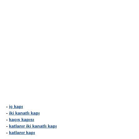
-
iç kapı
-
iki kanatlı kapı
-
kaçış kapısı
-
katlanır iki kanatlı kapı
-
katlanır kapı