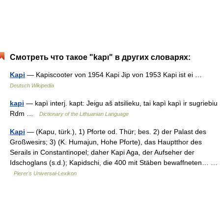
Смотреть что такое "kapı" в других словарях:
Kapi
— Kapiscooter von 1954 Kapi Jip von 1953 Kapi ist ei …
Deutsch Wikipedia
kapi
— kapì interj. kapt: Jeigu aš atsilieku, tai kapì kapì ir sugriebiu
Rdm …
Dictionary of the Lithuanian Language
Kapi
— (Kapu, türk.), 1) Pforte od. Thür; bes. 2) der Palast des
Großwesirs; 3) (K. Humajun, Hohe Pforte), das Hauptthor des
Serails in Constantinopel; daher Kapi Aga, der Aufseher der
Idschoglans (s.d.); Kapidschi, die 400 mit Stäben bewaffneten… …
Pierer's Universal-Lexikon