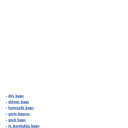
-
dış kapı
-
döner kapı
-
fotoselli kapı
-
giriş kapısı
-
gizli kapı
-
iç boşluklu kapı