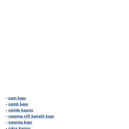
-
cam kapı
-
camlı kapı
-
cümle kapısı
-
çarpma çift kanatlı kapı
-
çarpma kapı
-
çıkış kapısı