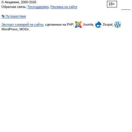
© Академик, 2000-2026
18+
Обратная связь:
Техподдержка
,
Реклама на сайте
👣 Путешествия
Экспорт словарей на сайты
, сделанные на PHP,
Joomla,
Drupal,
WordPress, MODx.