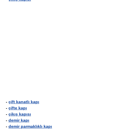
-
çift kanatlı kapı
-
çifte kapı
-
çikış kapısı
-
demir kapı
-
demir parmaklıklı kapı