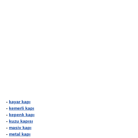
-
kayar kapı
-
kemerli kapı
-
kepenk kapı
-
kuzu kapısı
-
masiv kapı
-
metal kapı