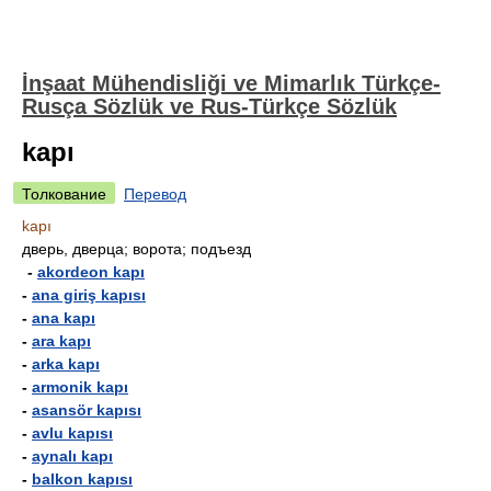
İnşaat Mühendisliği ve Mimarlık Türkçe-
Rusça Sözlük ve Rus-Türkçe Sözlük
kapı
Толкование
Перевод
kapı
дверь, дверца; ворота; подъезд
-
akordeon kapı
-
ana giriş kapısı
-
ana kapı
-
ara kapı
-
arka kapı
-
armonik kapı
-
asansör kapısı
-
avlu kapısı
-
aynalı kapı
-
balkon kapısı